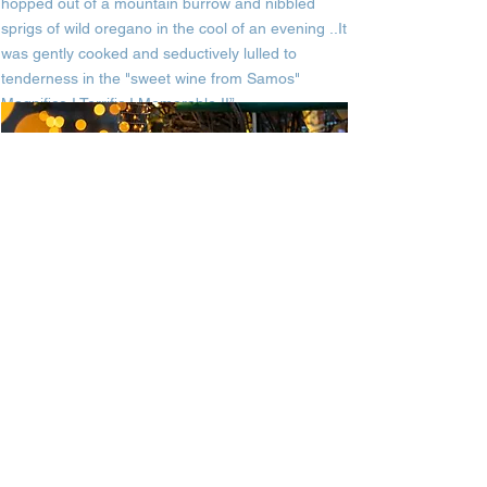
hopped out of a mountain burrow and nibbled
sprigs of wild oregano in the cool of an evening ..It
was gently cooked and seductively lulled to
tenderness in the "sweet wine from Samos"
Magnifico ! Terrific ! Memorable !!”