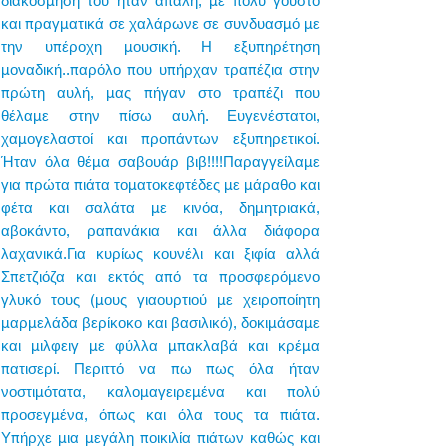
διακόσμηση του ήταν απαλή, με πολύ γούστο
και πραγματικά σε χαλάρωνε σε συνδυασμό με
την υπέροχη μουσική. Η εξυπηρέτηση
μοναδική..παρόλο που υπήρχαν τραπέζια στην
πρώτη αυλή, μας πήγαν στο τραπέζι που
θέλαμε στην πίσω αυλή. Ευγενέστατοι,
χαμογελαστοί και προπάντων εξυπηρετικοί.
Ήταν όλα θέμα σαβουάρ βιβ!!!!Παραγγείλαμε
για πρώτα πιάτα τοματοκεφτέδες με μάραθο και
φέτα και σαλάτα με κινόα, δημητριακά,
αβοκάντο, ραπανάκια και άλλα διάφορα
λαχανικά.Για κυρίως κουνέλι και ξιφία αλλά
Σπετζιόζα και εκτός από τα προσφερόμενο
γλυκό τους (μους γιαουρτιού με χειροποίητη
μαρμελάδα βερίκοκο και βασιλικό), δοκιμάσαμε
και μιλφειγ με φύλλα μπακλαβά και κρέμα
πατισερί. Περιττό να πω πως όλα ήταν
νοστιμότατα, καλομαγειρεμένα και πολύ
προσεγμένα, όπως και όλα τους τα πιάτα.
Υπήρχε μια μεγάλη ποικιλία πιάτων καθώς και