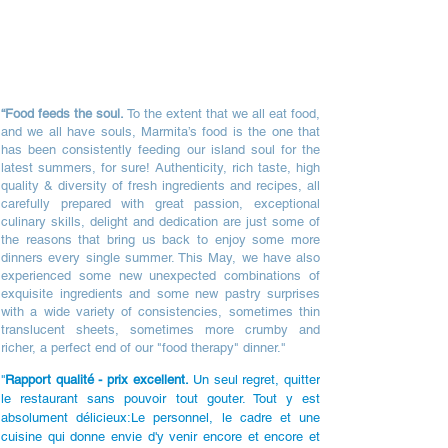
“Food feeds the soul.
To the extent that we all eat food,
and we all have souls, Marmita’s food is the one that
has been consistently feeding our island soul for the
latest summers, for sure! Authenticity, rich taste, high
quality & diversity of fresh ingredients and recipes, all
carefully prepared with great passion, exceptional
culinary skills, delight and dedication are just some of
the reasons that bring us back to enjoy some more
dinners every single summer. This May, we have also
experienced some new unexpected combinations of
exquisite ingredients and some new pastry surprises
with a wide variety of consistencies, sometimes thin
translucent sheets, sometimes more crumby and
richer, a perfect end of our "food therapy" dinner.''
''
Rapport qualité - prix excellent.
Un seul regret, quitter
le restaurant sans pouvoir tout gouter. Tout y est
absolument délicieux:Le personnel, le cadre et une
cuisine qui donne envie d'y venir encore et encore et