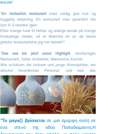
encore''
''
En fantastisk restaurant
med veldig god mat og
hyggelig betjening. En restaurant man garantert har
lyst til å besøke igjen.
Etter mange turer til Hellas og utallige besøk på mange
forskjellige steder, så er Marmita en av de beste
greske restaurantene jeg har besøkt!''
''
Das war bis jetzt unser Highlight.
Großartiges
Restaurant, tolles Ambiente, Wahnsinns Küche!
Wie schätzen die lockere und junge Atmosphäre, ein
absolut freundliches Personal, und was das
großartigste ist, die sensationelle Küche. Griechische
Hausmannskost mit dem gewissen Extra, dem Pfiff,
dem Hammer''
'
'Το μαγαζί βρίσκεται
σε μια όμορφη αυλή σε
ένα στενό της οδού Παπαδιαμάντη.Η